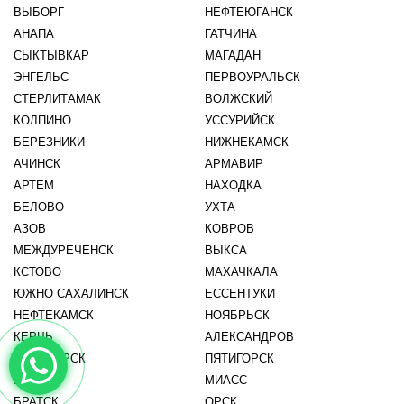
ВЫБОРГ
НЕФТЕЮГАНСК
АНАПА
ГАТЧИНА
СЫКТЫВКАР
МАГАДАН
ЭНГЕЛЬС
ПЕРВОУРАЛЬСК
СТЕРЛИТАМАК
ВОЛЖСКИЙ
КОЛПИНО
УССУРИЙСК
БЕРЕЗНИКИ
НИЖНЕКАМСК
АЧИНСК
АРМАВИР
АРТЕМ
НАХОДКА
БЕЛОВО
УХТА
АЗОВ
КОВРОВ
МЕЖДУРЕЧЕНСК
ВЫКСА
КСТОВО
МАХАЧКАЛА
ЮЖНО САХАЛИНСК
ЕССЕНТУКИ
НЕФТЕКАМСК
НОЯБРЬСК
КЕРЧЬ
АЛЕКСАНДРОВ
ПРИОЗЕРСК
ПЯТИГОРСК
БИЙСК
МИАСС
БРАТСК
ОРСК